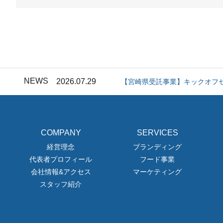
2026.07.10
「運つつみ」に関するお詫びと
2026.08.07
キックオフセミナー開催&支援
NEWS
2026.07.29
【宮崎県受託事業】キックオフ
2026.07.10
「運つつみ」に関するお詫びと
COMPANY
SERVICES
2026.08.07
キックオフセミナー開催&支援
経営理念
ブランディング
代表者プロフィール
フード事業
2026.07.29
【宮崎県受託事業】キックオフ
会社情報&アクセス
マーケティング
スタッフ紹介
2026.07.10
「運つつみ」に関するお詫びと