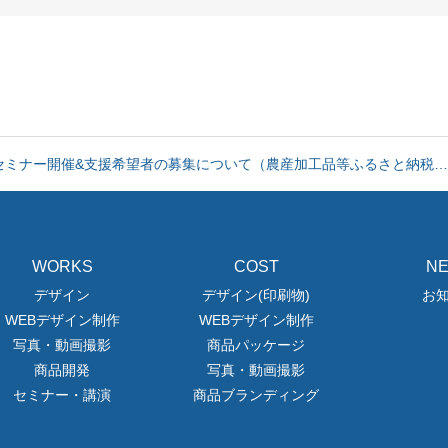
お知らせ
希望者募集に関する専用ページを設置しました。
セミナー開催&支援希望者の募集について（農産加工品等ふるさと納税…
お知らせ
WORKS
COST
N
希望者募集に関する専用ページを設置しました。
デザイン
デザイン(印刷物)
お
WEBデザイン制作
WEBデザイン制作
セミナー開催&支援希望者の募集について（農産加工品等ふるさと納税…
写真・動画撮影
商品パッケージ
商品開発
写真・動画撮影
お知らせ
セミナー・講演
商品ブランディング