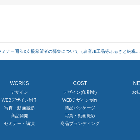
お知らせ
希望者募集に関する専用ページを設置しました。
セミナー開催&支援希望者の募集について（農産加工品等ふるさと納税…
お知らせ
WORKS
COST
N
希望者募集に関する専用ページを設置しました。
デザイン
デザイン(印刷物)
お
WEBデザイン制作
WEBデザイン制作
セミナー開催&支援希望者の募集について（農産加工品等ふるさと納税…
写真・動画撮影
商品パッケージ
商品開発
写真・動画撮影
お知らせ
セミナー・講演
商品ブランディング