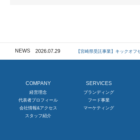
2026.07.10
「運つつみ」に関するお詫びと
2026.08.07
キックオフセミナー開催&支援
NEWS
2026.07.29
【宮崎県受託事業】キックオフ
2026.07.10
「運つつみ」に関するお詫びと
COMPANY
SERVICES
2026.08.07
キックオフセミナー開催&支援
経営理念
ブランディング
代表者プロフィール
フード事業
2026.07.29
【宮崎県受託事業】キックオフ
会社情報&アクセス
マーケティング
スタッフ紹介
2026.07.10
「運つつみ」に関するお詫びと