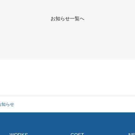
お知らせ一覧へ
ネスプロデュース事業」宮崎日日新聞 経済欄（2026.7.4）
セミナー開催&支援希望者の募集について（農産加工品等ふるさと納税…
お知らせ
ネスプロデュース事業」宮崎日日新聞 経済欄（2026.7.4）