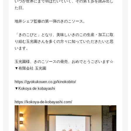
いつか世界にまで羽ばたいていく、その第１歩を踏み出し
た日。
地井シェフ監修の第一弾のきのこソース。
「きのこびと」となり、美味しいきのこの生産・加工に取
り組む玉光園さんを多くの方々に知っていただきたいと思
います。
玉光園様、きのこソースの発売、おめでとうございます☆
▼有限会社 玉光園
https://gyokukouen.co.jp/kinokobito/
▼Kokoya de kobayashi
https://kokoya-de-kobayashi.com/